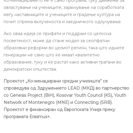
Ко-менаџирањето не е само програма, туку движење за
овластување на учениците, зајакнување на соработката
меѓу наставниците и учениците и градење култура на
почит спрема вклученоста и заедничкото одлучување.
Ако оваа идеја се прифати и поддржи со целосна
посветеност, може да стане модел за сеопфатни
образовни реформи во целиот регион, така што идните
генерации не само што ќе имаат квалитетно
образование, туку и ќе растат како активни граѓани во
демократски општества.
Проектот „Ко-менаџирани средни училишта“ се
спроведува од Здружението LEAD (МКД) во партнерство
со Genesis Project (BiH), Kosovar Youth Council (KS), Youth
Network of Montenegro (MNE) и Connecting (SRB).
Проектот е финансиран од Европската Унија преку
програмата Erasmus+.