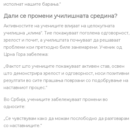
исполнат нашите барања.“
Дали се промени училишната средина?
Активностите на учениците влијаат на целокупната
училишна „клима“. Тие покажуваат поголема одговорност,
зрелост и почит, а училиштата почнуваат да решаваат
проблеми кои претходно биле занемарени. Ученик од
Црна Гора забележа:
„Фактот што учениците покажуваат активен став, освен
што демонстрира зрелост и одговорност, носи позитивни
резултати во сите прашања поврзани со подобрување на
наставниот процес.“
Во Србија, учениците забележуваат промени во
односите:
„Се чувствувам како да можам послободно да разговарам
со наставниците.“