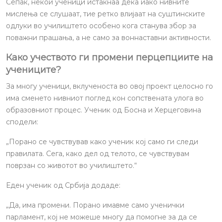
Сепак, некои ученици истакнаа дека иако нивните
мислења се слушаат, тие ретко влијаат на суштинските
одлуки во училиштето особено кога станува збор за
поважни прашања, а не само за воннаставни активности.
Како учеството ги промени перцепциите на
учениците?
За многу ученици, вклученоста во овој проект целосно го
има сменето нивниот поглед кон сопствената улога во
образовниот процес. Ученик од Босна и Херцеговина
сподели:
„Порано се чувствував како ученик кој само ги следи
правилата. Сега, како дел од телото, се чувствувам
поврзан со животот во училиштето.“
Еден ученик од Србија додаде:
„Да, има промени. Порано имавме само ученички
парламент, кој не можеше многу да помогне за да се