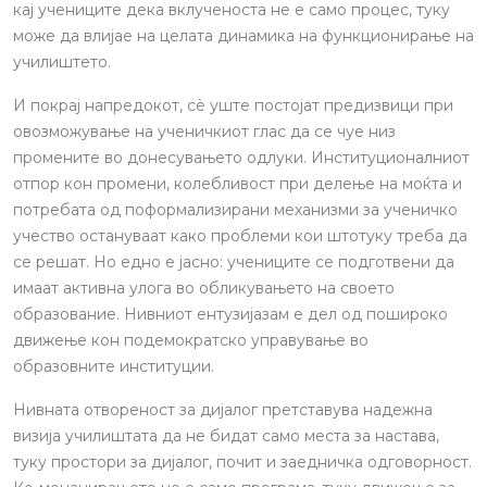
кај учениците дека вклученоста не е само процес, туку
може да влијае на целата динамика на функционирање на
училиштето.
И покрај напредокот, сè уште постојат предизвици при
овозможување на ученичкиот глас да се чуе низ
промените во донесувањето одлуки. Институционалниот
отпор кон промени, колебливост при делење на моќта и
потребата од поформализирани механизми за ученичко
учество остануваат како проблеми кои штотуку треба да
се решат. Но едно е јасно: учениците се подготвени да
имаат активна улога во обликувањето на своето
образование. Нивниот ентузијазам е дел од пошироко
движење кон подемократско управување во
образовните институции.
Нивната отвореност за дијалог претставува надежна
визија училиштата да не бидат само места за настава,
туку простори за дијалог, почит и заедничка одговорност.