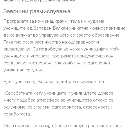
нивните идеи во реални промени.
Завршни размислувања
Програмата за ко-менаџирачки тела им нуди на
учениците од Западен Балкан уникатна можност активно
да се вклучат во управувањето со своето образование.
Така тие развиваат чувство на одговорност и
овластување. Со подобрување на комуникацијата меѓу
учениците и управата, програмата придонесува кон
создавање поотворена, флексибилна и одговорна
училишна средина.
Еден ученик од Косово најдобро го сумира тоа:
„Соработката меѓу учениците и училиштето донесе
многу подобра атмосфера во училиштето откако се
вклучивме, се зголеми одговорноста, отвореноста и
соработката.“
Оваа перспектива најдобро ја опишува растечката свест