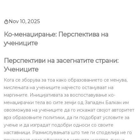
Nov 10, 2025
Ко-менаџирање: Перспектива на
учениците
Перспективи на засегнатите страни:
Учениците
Кога се зборува за тоа како образованието се менува,
мислењата на учениците најчесто остануваат на
маргините. Иницијативата за воспоставување ко-
менаџирачки тела во сите земји од Западен Балкан им
овозможува на учениците да го искажат својот авторитет
врз образовните политики, да ги подобрат условите за
учење и да изградат подобри односи со своите
наставници. Размислувањата што тие ги споделија не го