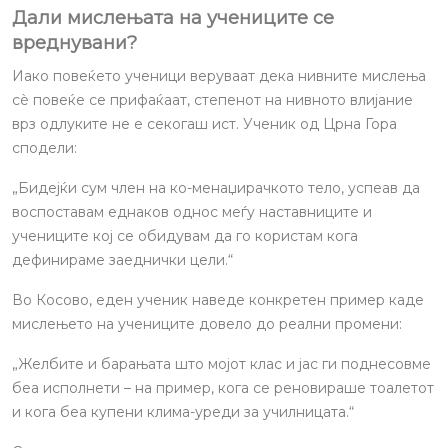
Дали мислењата на учениците се
вреднувани?
Иако повеќето ученици веруваат дека нивните мислења
сè повеќе се прифаќаат, степенот на нивното влијание
врз одлуките не е секогаш ист. Ученик од Црна Гора
сподели:
„Бидејќи сум член на ко-менаџирачкото тело, успеав да
воспоставам еднаков однос меѓу наставниците и
учениците кој се обидувам да го користам кога
дефинираме заеднички цели.“
Во Косово, еден ученик наведе конкретен пример каде
мислењето на учениците довело до реални промени:
„Желбите и барањата што мојот клас и јас ги поднесовме
беа исполнети – на пример, кога се реновираше тоалетот
и кога беа купени клима-уреди за училницата.“