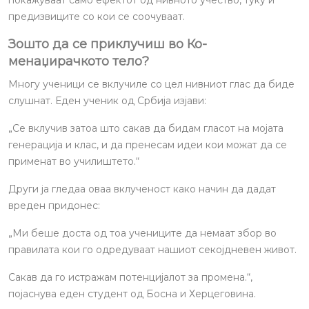
покажуваат само ефектот од нивното учество, туку и
предизвиците со кои се соочуваат.
Зошто да се приклучиш во Ко-
менаџирачкото тело?
Многу ученици се вклучиле со цел нивниот глас да биде
слушнат. Еден ученик од Србија изјави:
„Се вклучив затоа што сакав да бидам гласот на мојата
генерација и клас, и да пренесам идеи кои можат да се
применат во училиштето.“
Други ја гледаа оваа вклученост како начин да дадат
вреден придонес:
„Ми беше доста од тоа учениците да немаат збор во
правилата кои го одредуваат нашиот секојдневен живот.
Сакав да го истражам потенцијалот за промена.“,
појаснува еден студент од Босна и Херцеговина.