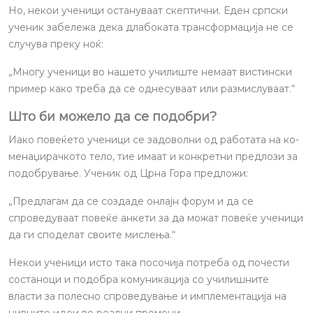
Но, некои ученици остануваат скептични. Еден српски
ученик забележа дека длабоката трансформација не се
случува преку ноќ:
„Многу ученици во нашето училиште немаат вистински
пример како треба да се однесуваат или размислуваат.“
Што би можело да се подобри?
Иако повеќето ученици се задоволни од работата на ко-
менаџирачкото тело, тие имаат и конкретни предлози за
подобрување. Ученик од Црна Гора предложи:
„Предлагам да се создаде онлајн форум и да се
спроведуваат повеќе анкети за да можат повеќе ученици
да ги споделат своите мислења.“
Некои ученици исто така посочија потреба од почести
состаноци и подобра комуникација со училишните
власти за полесно спроведување и имплементација на