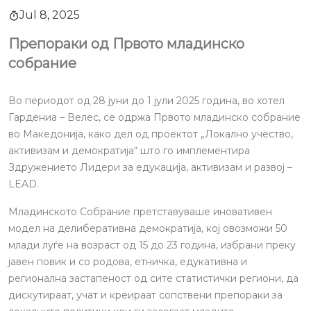
Jul 8, 2025
Препораки од Првото младинско
собрание
Во периодот од 28 јуни до 1 јули 2025 година, во хотел
Гардениа – Велес, се одржа Првото младинско собрание
во Македонија, како дел од проектот „Локално учество,
активизам и демократија“ што го имплементира
Здружението Лидери за едукација, активизам и развој –
LEAD.
Младинското Собрание претставуваше иновативен
модел на делиберативна демократија, кој овозможи 50
млади луѓе на возраст од 15 до 23 година, избрани преку
јавен повик и со родова, етничка, едукативна и
регионална застапеност од сите статистички региони, да
дискутираат, учат и креираат сопствени препораки за