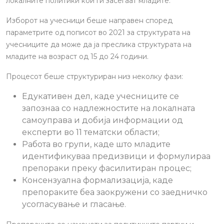
локалните политики кои ги засегаат младите.
Изборот на учесници беше направен според
параметрите од пописот во 2021 за структурата на
учесниците да може да ја преслика структурата на
младите на возраст од 15 до 24 години.
Процесот беше структуриран низ неколку фази:
Едукативен дел, каде учесниците се
запознаа со надлежностите на локалната
самоуправа и добија информации од
експерти во 11 тематски области;
Работа во групи, каде што младите
идентификуваа предизвици и формулираа
препораки преку фасилитиран процес;
Консензуална формализација, каде
препораките беа заокружени со заедничко
усогласување и гласање.