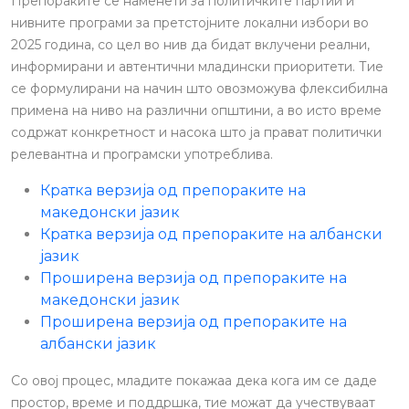
Препораките се наменети за политичките партии и
нивните програми за претстојните локални избори во
2025 година, со цел во нив да бидат вклучени реални,
информирани и автентични младински приоритети. Тие
се формулирани на начин што овозможува флексибилна
примена на ниво на различни општини, а во исто време
содржат конкретност и насока што ја прават политички
релевантна и програмски употреблива.
Кратка верзија од препораките на
македонски јазик
Кратка верзија од препораките на албански
јазик
Проширена верзија од препораките на
македонски јазик
Проширена верзија од препораките на
албански јазик
Со овој процес, младите покажаа дека кога им се даде
простор, време и поддршка, тие можат да учествуваат