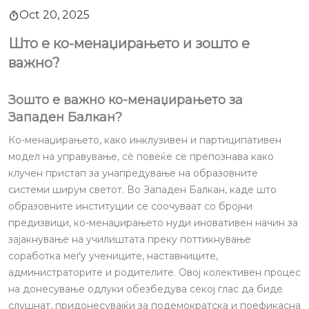
Oct 20, 2025
Што е ко-менаџирањето и зошто е
важно?
Зошто е важно ко-менаџирањето за
Западен Балкан?
Ко-менаџирањето, како инклузивен и партиципативен
модел на управување, сè повеќе се препознава како
клучен пристап за унапредување на образовните
системи ширум светот. Во Западен Балкан, каде што
образовните институции се соочуваат со бројни
предизвици, ко-менаџирањето нуди иновативен начин за
зајакнување на училиштата преку поттикнување
соработка меѓу учениците, наставниците,
администраторите и родителите. Овој колективен процес
на донесување одлуки обезбедува секој глас да биде
слушнат, придонесувајќи за подемократска и поефикасна