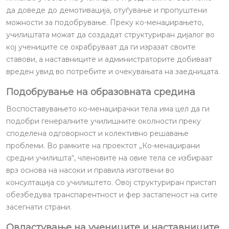
да доведе до демотивација, отуѓување и пропуштени
можности за подобрување. Преку ко-менаџирањето,
училиштата можат да создадат структуриран дијалог во
кој учениците се охрабруваат да ги изразат своите
ставови, а наставниците и администраторите добиваат
вреден увид во потребите и очекувањата на заедницата.
Подобрување на образовната средина
Воспоставувањето ко-менаџирачки тела има цел да ги
подобри генералните училишните околности преку
споделена одговорност и колективно решавање
проблеми. Во рамките на проектот „Ко-менаџирани
средни училишта“, членовите на овие тела се избираат
врз основа на насоки и правила изготвени во
консултација со училиштето. Овој структуриран пристап
обезбедува транспарентност и фер застапеност на сите
засегнати страни.
Овластување на учениците и наставниците