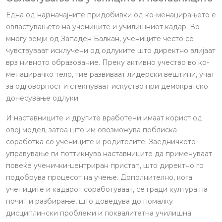
Една од најзначајните придобивки од ко-менаџирањето е
овластувањето на учениците и училишниот кадар. Во
многу земји од Западен Балкан, учениците често се
чувствуваат исклучени од одлуките што директно влијаат
врз нивното образование. Преку активно учество во ко-
менаџирачко тело, тие развиваат лидерски вештини, учат
за одговорност и стекнуваат искуство при демократско
донесување одлуки.
И наставниците и другите вработени имаат корист од
овој модел, затоа што им овозможува поблиска
соработка со учениците и родителите. Заедничкото
управување ги поттикнува наставниците да применуваат
повеќе ученички-центриран пристап, што директно го
подобрува процесот на учење. Дополнително, кога
учениците и кадарот соработуваат, се гради култура на
почит и разбирање, што доведува до помалку
дисциплински проблеми и поквалитетна училишна