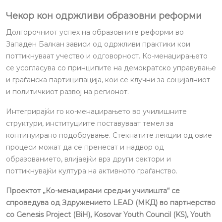
Чекор кон одржливи образовни реформи
Долгорочниот успех на образовните реформи во
Западен Балкан зависи од одржливи практики кои
поттикнуваат учество и одговорност. Ко-менаџирањето
се усогласува со принципите на демократско управување
и граѓанска партиципација, кои се клучни за социјалниот
и политичкиот развој на регионот.
Интегрирајќи го ко-менаџирањето во училишните
структури, институциите поставуваат темел за
континуирано подобрување. Стекнатите лекции од овие
процеси можат да се пренесат и надвор од
образованието, влијаејќи врз други сектори и
поттикнувајќи култура на активното граѓанство.
Проектот „Ко-менаџирани средни училишта“ се
спроведува од Здружението LEAD (МКД) во партнерство
со Genesis Project (BiH), Kosovar Youth Council (KS), Youth