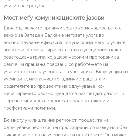
училишна средина.
Мост меѓу комуникациските јазови
Една од главните причини зошто ко-менаџирањето е
важно за Западен Балкан е неговата улога во
воспоставување ефикасна комуникација меѓу клучните
чинители. Ко-менаџирачкото тело функционира како
советодавна група, која дава насоки и препораки за
различни прашања поврзани со работењето на
училиштето и вклученоста на учениците. Вклучувајќи ги
учениците, наставниците, администрацијата и
родителите во процесите на одлучување, ко-
менаџирањето овозможува да се разгледаат различни
перспективи и да се донесат порамнотежени и
поефективни политики.
Во многу училишта низ регионот, процесите на
одлучување често се централизирани, со малку или без
никакво учество на учениците и родителите. Ова може