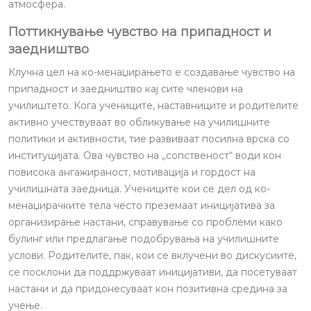
атмосфера.
Поттикнување чувство на припадност и
заедништво
Клучна цел на ко-менаџирањето е создавање чувство на
припадност и заедништво кај сите членови на
училиштето. Кога учениците, наставниците и родителите
активно учествуваат во обликување на училишните
политики и активности, тие развиваат посилна врска со
институцијата. Ова чувство на „сопственост“ води кон
повисока ангажираност, мотивација и гордост на
училишната заедница. Учениците кои се дел од ко-
менаџирачките тела често преземаат иницијатива за
организирање настани, справување со проблеми како
булинг или предлагање подобрувања на училишните
услови. Родителите, пак, кои се вклучени во дискусиите,
се посклони да поддржуваат иницијативи, да посетуваат
настани и да придонесуваат кон позитивна средина за
учење.