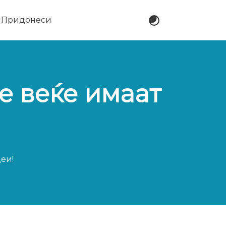
Придонеси
е веќе имаат
еи!