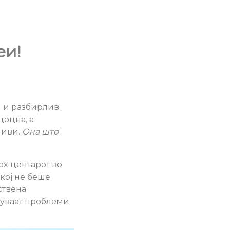
еи!
н и разбирлив
доцна, а
ливи.
Она што
ox центарот во
кој не беше
ствена
вуваат проблеми