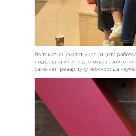
Во текот на кампот, учесниците работе
поддршка и ги подготвуваа своите кон
само натпревар, туку можност да науч