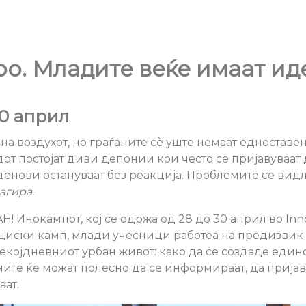
о. Младите веќе имаат ид
0 април
на воздухот, но граѓаните сè уште немаат едноставе
от постојат диви депонии кои често се пријавуваат 
енови остануваат без реакција. Проблемите се вид
еагира
.
H! Инокампот, кој се одржа од 28 до 30 април во Inn
ациски камп, млади учесници работеа на предизвик 
секојдневниот урбан живот: како да се создаде един
ните ќе можат полесно да се информираат, да прија
аат.