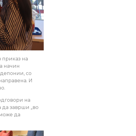
 приказ на
на начин
 депонии, со
направена. И
о.
одговори на
 да заврши „во
 може да