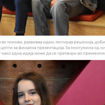
а во тимови, развиваа идеи, тестираа решенија, доб
цепти за финална презентација. За многумина од ни
ат како една идеја може да се претвори во применл