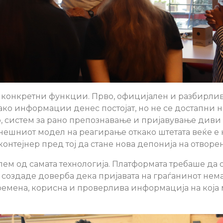
 конкретни функции. Прво, официјален и разбирлив
ко информации денес постојат, но не се достапни 
о, систем за рано препознавање и пријавување диви
нешниот модел на реагирање откако штетата веќе е 
онтејнер пред тој да стане нова депонија на отворен
ем од самата технологија. Платформата требаше да 
 создаде доверба дека пријавата на граѓанинот нема
времена, корисна и проверлива информација на која