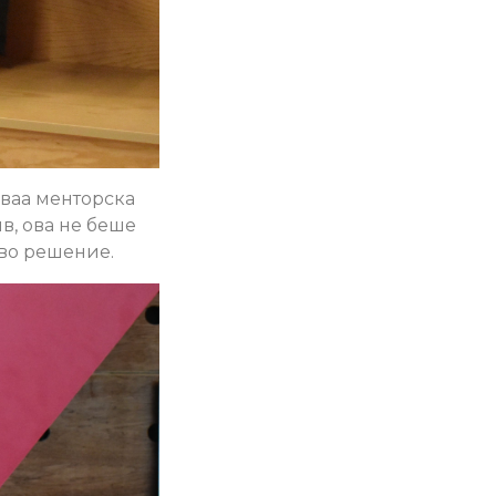
иваа менторска
в, ова не беше
иво решение.