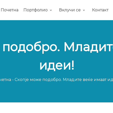
Почетна
Портфолио
Вклучи се
Контакт
 подобро. Младит
идеи!
четна
-
Скопје може подобро. Младите веќе имаат ид