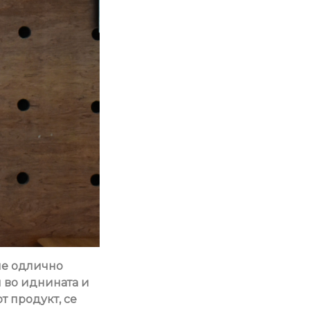
ше одлично
 во иднината и
т продукт, се