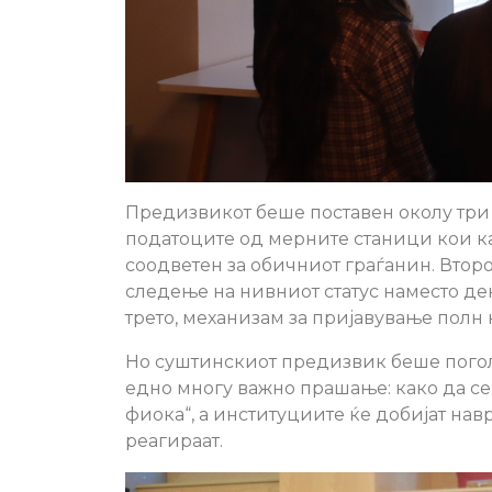
Предизвикот беше поставен околу три
податоците од мерните станици кои ка
соодветен за обичниот граѓанин. Втор
следење на нивниот статус наместо де
трето, механизам за пријавување полн к
Но суштинскиот предизвик беше погол
едно многу важно прашање: како да се
фиока“, а институциите ќе добијат на
реагираат.