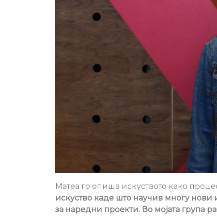
Матеа го опиша искуството како процес
искуство каде што научив многу нови
за наредни проекти. Во мојата група р