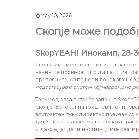
May 10, 2026
Скопје може подобр
SkopYEAH! Инокамп, 28-3
Скопје има мерни станици за квалитет 
начин да проверат што дишат. Низ град
преполните контејнери понекогаш со д
недостасува е систем кој навремено р
Токму од оваа потреба започна SkopYEA
Скопје. Во текот на тридневниот инов
апстрактен, туку директно поврзан со 
дигитална платформа преку која граѓа
и да следат дали институциите реагир