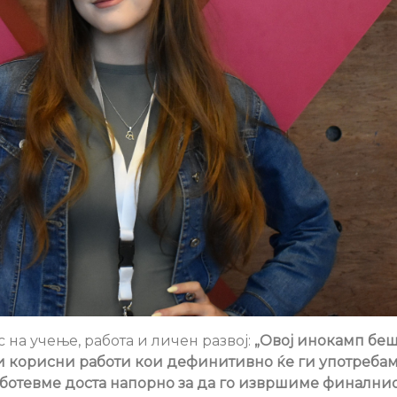
 на учење, работа и личен развој:
„Овој инокамп бе
 и корисни работи кои дефинитивно ќе ги употребам
аботевме доста напорно за да го извршиме финалнио