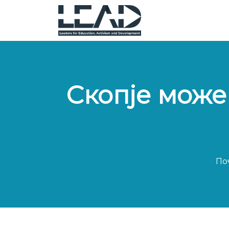
Скопје може
По