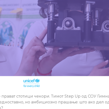
 прават стотици чекори. Тимот Step Up од СОУ Гимна
едноставно, но амбициозно прашање: што ако дел од
о?