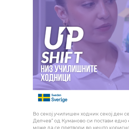
Во секој училишен ходник секој ден се
Делчев“ од Куманово си постави едно 
може да се претвори во нешто корисн