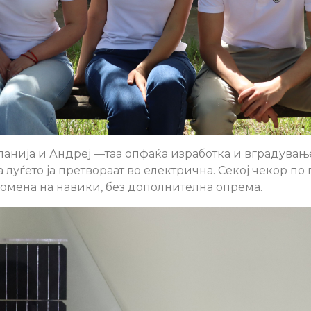
 Меланија и Андреј —таа опфаќа изработка и вградува
луѓето ја претвораат во електрична. Секој чекор по 
ромена на навики, без дополнителна опрема.