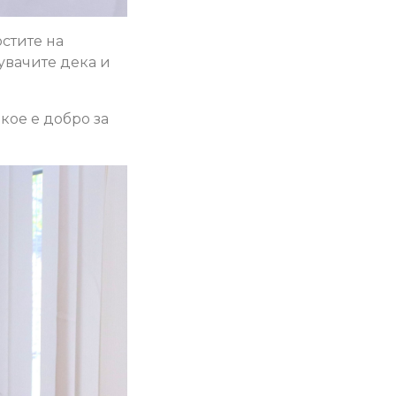
стите на
увачите дека и
кое е добро за