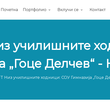
Почетна
Портфолио
Вклучи се
Контакт
из училишните хо
а „Гоце Делчев“ -
T Низ училишните ходници: СОУ Гимназија „Гоце Де