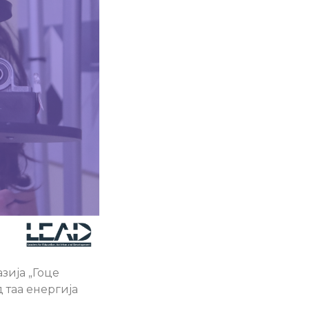
зија „Гоце
 таа енергија