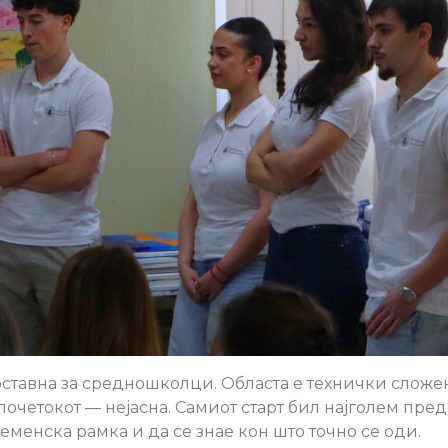
оставна за средношколци. Областа е технички сложе
почетокот — нејасна. Самиот старт бил најголем пред
менска рамка и да се знае кон што точно се оди.