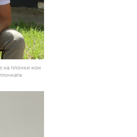
ње на плочки кои
плочката