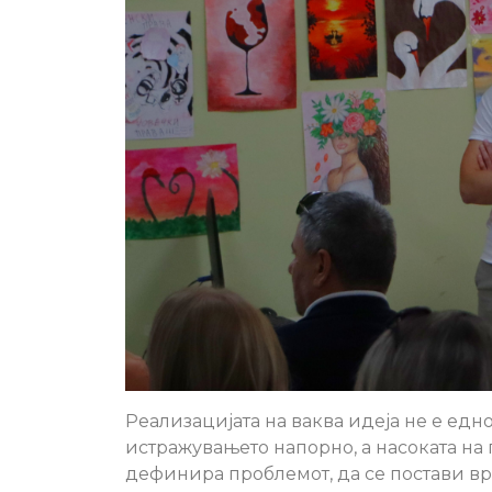
Реализацијата на ваква идеја не е едн
истражувањето напорно, а насоката на 
дефинира проблемот, да се постави вре