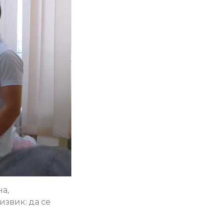
на,
извик: да се