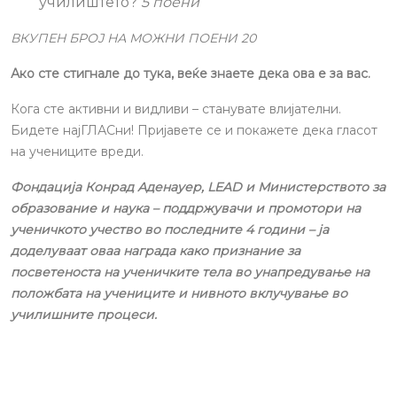
училиштето?
5 поени
ВКУПЕН БРОЈ НА МОЖНИ ПОЕНИ 20
Ако сте стигнале до тука, веќе знаете дека ова е за вас.
Кога сте активни и видливи – станувате влијателни.
Бидете најГЛАСни! Пријавете се и покажете дека гласот
на учениците вреди.
Фондација Конрад Аденауер, LEAD и Министерството за
образование и наука – поддржувачи и промотори на
ученичкото учество во последните 4 години – ја
доделуваат оваа награда како признание за
посветеноста на ученичките тела во унапредување на
положбата на учениците и нивното вклучување во
училишните процеси.