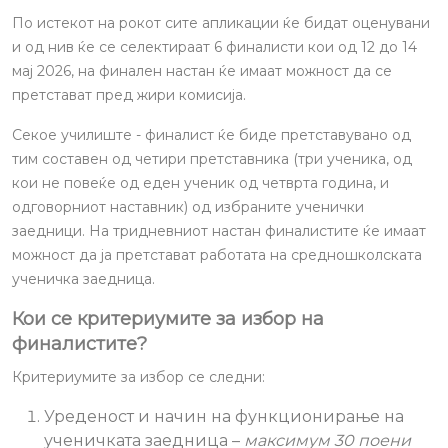
По истекот на рокот сите апликации ќе бидат оценувани
и од нив ќе се селектираат 6 финалисти кои од 12 до 14
мај 2026, на финален настан ќе имаат можност да се
претстават пред жири комисија.
Секое училиште - финалист ќе биде претставувано од
тим составен од четири претставника (три ученика, од
кои не повеќе од еден ученик од четврта година, и
одговорниот наставник) од избраните ученички
заедници. На тридневниот настан финалистите ќе имаат
можност да ја претстават работата на средношколската
ученичка заедница.
Кои се критериумите за избор на
финалистите?
Критериумите за избор се следни:
Уреденост и начин на функционирање на
ученичката заедница –
максимум 30 поени