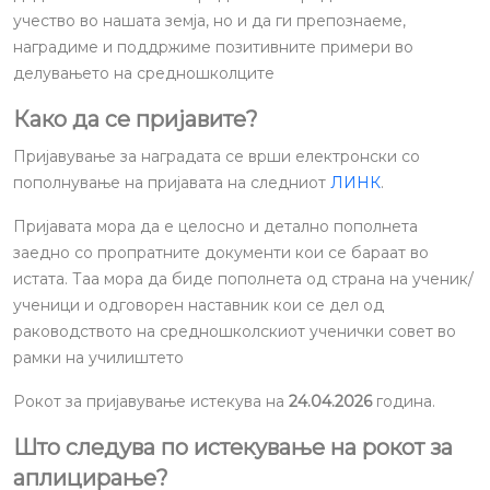
учество во нашата земја, но и да ги препознаеме,
наградиме и поддржиме позитивните примери во
делувањето на средношколците
Како да се пријавите?
Пријавување за наградата се врши електронски со
пополнување на пријавата на следниот
ЛИНК
.
Пријавата мора да е целосно и детално пополнета
заедно со пропратните документи кои се бараат во
истата. Таа мора да биде пополнета од страна на ученик/
ученици и одговорен наставник кои се дел од
раководството на средношколскиот ученички совет во
рамки на училиштето
Рокот за пријавување истекува на
24.04.2026
година.
Што следува по истекување на рокот за
аплицирање?