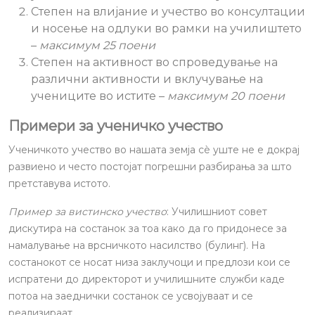
Степен на влијание и учество во консултации
и носење на одлуки во рамки на училиштето
–
максимум 25 поени
Степен на активност во спроведување на
различни активности и вклучување на
учениците во истите –
максимум 20 поени
Примери за ученичко учество
Ученичкото учество во нашата земја сѐ уште не е докрај
развиено и често постојат погрешни разбирања за што
претставува истото.
Пример за вистинско учество
: Училишниот совет
дискутира на состанок за тоа како да го придонесе за
намалување на врсничкото насилство (булинг). На
состанокот се носат низа заклучоци и предлози кои се
испратени до директорот и училишните служби каде
потоа на заеднички состанок се усвојуваат и се
реализираат.