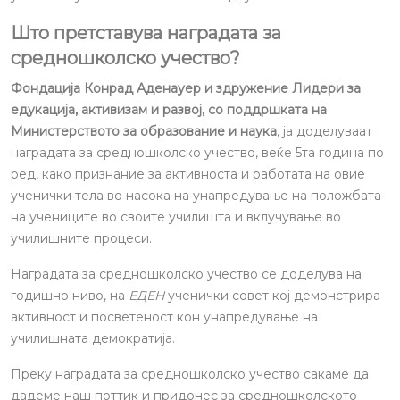
Што претставува наградата за
средношколско учество?
Фондација Конрад Аденауер и здружение Лидери за
едукација, активизам и развој, со поддршката на
Министерството за образование и наука
, ја доделуваат
наградата за средношколско учество, веќе 5та година по
ред, како признание за активноста и работата на овие
ученички тела во насока на унапредување на положбата
на учениците во своите училишта и вклучување во
училишните процеси.
Наградата за средношколско учество се доделува на
годишно ниво, на
ЕДЕН
ученички совет кој демонстрира
активност и посветеност кон унапредување на
училишната демократија.
Преку наградата за средношколско учество сакаме да
дадеме наш поттик и придонес за средношколското