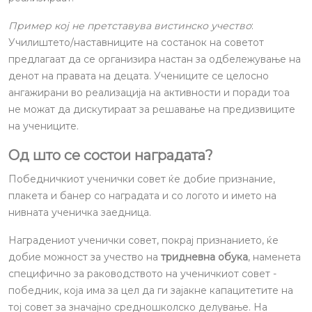
Пример кој не претставува вистинско учество
:
Училиштето/наставниците на состанок на советот
предлагаат да се организира настан за одбележување на
денот на правата на децата. Учениците се целосно
ангажирани во реализација на активности и поради тоа
не можат да дискутираат за решавање на предизвиците
на учениците.
Од што се состои наградата?
Победничкиот ученички совет ќе добие признание,
плакета и банер со наградата и со логото и името на
нивната ученичка заедница.
Наградениот ученички совет, покрај признанието, ќе
добие можност за учество на
тридневна обука
, наменета
специфично за раководството на ученичкиот совет -
победник, која има за цел да ги зајакне капацитетите на
тој совет за значајно средношколско делување. На