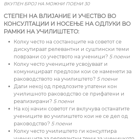
ВКУПЕН БРОЈ НА МОЖНИ ПОЕНИ 30
СТЕПЕН НА ВЛИЈАНИЕ И УЧЕСТВО ВО
КОНСУЛТАЦИИ И НОСЕЊЕ НА ОДЛУКИ ВО
РАМКИ НА УЧИЛИШТЕТО:
Колку често на состаноците на советот се
дискутираат релевантни и суштински теми
поврзани со учеството на ученици?
5 поени
Колку често учениците усвојуваат и
комуницираат предлози кои се наменети за
раководството на училиштето?
5 поени
Дали некој од предлозите упатени кон
училишното раководство се прифатени и
реализирани?
5 поени
На кој начин советот ги вклучува останатите
учениците во училиштето кои не се дел од
раководство?
5 поени
Колку често училиштето ги консултира
учениците за релевантни теми за ученичкото