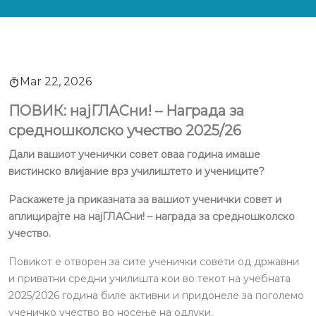
Mar 22, 2026
ПОВИК: најГЛАСни! – Награда за
средношколско учество 2025/26
Дали вашиот ученички совет оваа година имаше
вистинско влијание врз училиштето и учениците?
Раскажете ја приказната за вашиот ученички совет и
аплицирајте на најГЛАСни! – награда за средношколско
учество.
Повикот е отворен за сите ученички совети од државни
и приватни средни училишта кои во текот на учебната
2025/2026 година биле активни и придонеле за поголемо
ученичко учество во носење на одлуки.