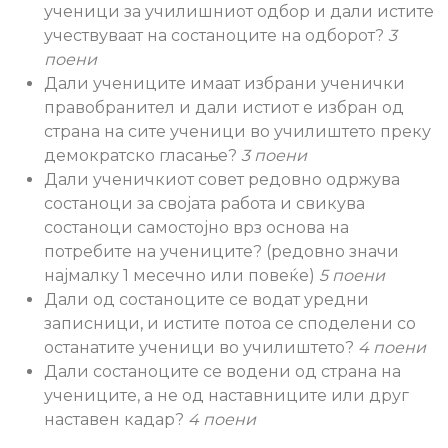
ученици за училишниот одбор и дали истите
учествуваат на состаноците на одборот?
3
поени
Дали учениците имаат избрани ученички
правобранител и дали истиот е избран од
страна на сите ученици во училиштето преку
демократско гласање?
3 поени
Дали ученичкиот совет редовно одржува
состаноци за својата работа и свикува
состаноци самостојно врз основа на
потребите на учениците? (редовно значи
најмалку 1 месечно или повеќе)
5 поени
Дали од состаноците се водат уредни
записници, и истите потоа се споделени со
останатите ученици во училиштето?
4 поени
Дали состаноците се водени од страна на
учениците, а не од наставниците или друг
наставен кадар?
4 поени