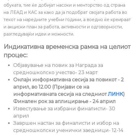
обуката, тие ќе добијат насоки и менторство од страна
на ЛЕАД и КАС за како да ја подобрат својата работа во
текот на наредните учебни години, а воедно ќе креираат
и акциски план за работа, активности и одговорности,
разгледувајќи идеи и можности.
Индикативна временска рамка на целиот
процес:
Објавување на повик за Награда за
средношколско учество- 23 март
Онлајн информативна сесија за повикот - 2
април, во 12.00 (Пријави се на
информативната сесија на следниот
ЛИНК
)
Финален рок за аплицирање - 24 април
Известување за избрани финалисти- 30
април
Завршен настан за финалисти и избор на
средношколски ученички заедници- 12-14