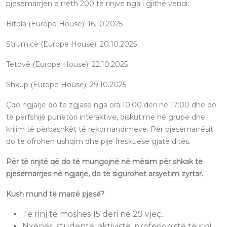
pjesëmarrjen e rreth 200 të rinjve nga i gjithë vendi:
Bitola (Europe House): 16.10.2025
Strumicë (Europe House): 20.10.2025
Tetovë (Europe House): 22.10.2025
Shkup (Europe House): 29.10.2025
Çdo ngjarje do të zgjasë nga ora 10:00 deri në 17:00 dhe do
të përfshijë punëtori interaktive, diskutime në grupe dhe
krijim të përbashkët të rekomandimeve. Për pjesëmarrësit
do të ofrohen ushqim dhe pije freskuese gjatë ditës.
Për të rinjtë që do të mungojnë në mësim për shkak të
pjesëmarrjes në ngjarje, do të sigurohet arsyetim zyrtar.
Kush mund të marrë pjesë?
Të rinj të moshës 15 deri në 29 vjeç.
Nxënës, studentë, aktivistë, profesionistë të rinj