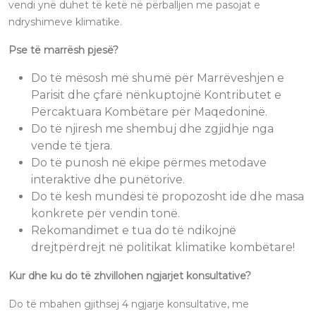
vendi ynë duhet të ketë në përballjen me pasojat e
ndryshimeve klimatike.
Pse të marrësh pjesë?
Do të mësosh më shumë për Marrëveshjen e
Parisit dhe çfarë nënkuptojnë Kontributet e
Përcaktuara Kombëtare për Maqedoninë.
Do të njiresh me shembuj dhe zgjidhje nga
vende të tjera.
Do të punosh në ekipe përmes metodave
interaktive dhe punëtorive.
Do të kesh mundësi të propozosht ide dhe masa
konkrete për vendin tonë.
Rekomandimet e tua do të ndikojnë
drejtpërdrejt në politikat klimatike kombëtare!
Kur dhe ku do të zhvillohen ngjarjet konsultative?
Do të mbahen gjithsej 4 ngjarje konsultative, me