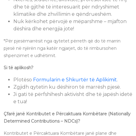
dhe të gjithë të interesuarit për ndryshimet
klimatike dhe zhvillimin e qëndrueshëm.
Nuk kërkohet përvojë e mëparshme – mjafton
dëshira dhe energjia jote!
*Për pjesëmarrësit nga qytetet përreth që do të marrin
pjesë në njërën nga katër ngjarjet, do të rimbursohen
shpenzimet e udhëtimit.
Si të aplikosh?
Plotëso
Formularin e Shkurtër të Aplikimit
.
Zgjidh qytetin ku dëshiron të marrësh pjesë.
Ji gati të përfshihesh aktivisht dhe të japësh idetë
e tua!
Çfarë janë Kontributet e Përcaktuara Kombëtare (Nationally
Determined Contributions – NDCs)?
Kontributet e Përcaktuara Kombëtare janë plane dhe