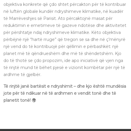
objektiva konkrete që çdo shtet përcakton për të kontribuar
në luftën globale kundër ndryshimeve klimatike, në kuadër
të Marrëveshjes së Parisit. Ato përcaktojnë masat për
reduktimin e emetimeve të gazeve ndotëse dhe aktivitetet
për përshtatje ndaj ndryshimeve klimatike. Këto objektiva
përbëjnë një “hartë rruge” që tregon se sa dhe në ç’mënyrë
një vend do të kontribuojë për qëllimin e përbashkët: një
planet më të qëndrueshëm dhe më të shëndetshëm. Kjo
do të thotë se çdo propozim, ide apo iniciativë që vjen nga
të rinjtë mund të bëhet pjesë e vizionit kombëtar për një të
ardhme të gjelbër.
Të rinjtë janë bartësit e ndryshimit – dhe kjo është mundësia
jote për të ndikuar në të ardhmen e vendit tonë dhe të
planetit tonë! 🌍