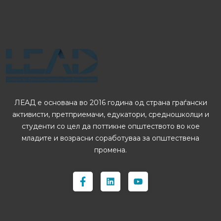
ЛЕАД е основана во 2016 година од страна граѓански
активисти, претприемачи, едукатори, средношколци и
студенти со цел да поттикне општеството во кое
младите и возрасни соработуваа за општествена
промена.