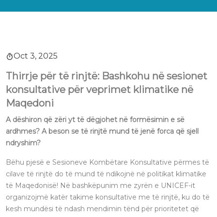
Oct 3, 2025
Thirrje për të rinjtë: Bashkohu në sesionet
konsultative për veprimet klimatike në
Maqedoni
A dëshiron që zëri yt të dëgjohet në formësimin e së
ardhmes? A beson se të rinjtë mund të jenë forca që sjell
ndryshim?
Bëhu pjesë e Sesioneve Kombëtare Konsultative përmes të
cilave të rinjtë do të mund të ndikojnë në politikat klimatike
të Maqedonisë! Në bashkëpunim me zyrën e UNICEF-it
organizojmë katër takime konsultative me të rinjtë, ku do të
kesh mundësi të ndash mendimin tënd për prioritetet që